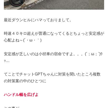
最近ダウンヒルにハマっておりまして。
時速４０キロ超えが普通になってくるとちょっと安定感が
心配よね～(´・ω・｀)
安定感が乏しいのは小径車の宿命ですよ。。。(´；ω；`)ｳ
ｯ…
てことでチャットGPTちゃんに対策を聞いたところ複数
の対策案の中のひとつに
ハンドル幅を広げよ