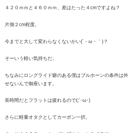
４２０ｍｍと４６０ｍｍ、差はたった４cmですよね？
片側２cm程度。
今までと大して変わらなくないかい(´・ω・｀)？
そーいう軽い気持ちだ。
ちなみにロングライド癖のある僕はブルホーンの条件は外
せないんで御座います。
長時間だとフラットは疲れるので(;´･ω･)
さらに軽量オタクとしてカーボン一択。