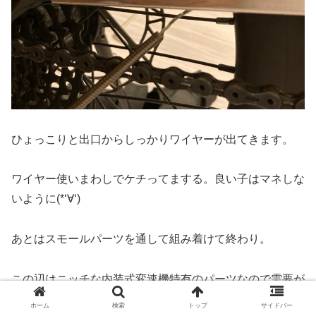
ひょっこりと出口からしっかりワイヤーが出てきます。
ワイヤー使いまわしでケチってまする。良い子はマネしな
いように(*‘∀‘)
あとはスモールパーツを通して組み着けて終わり。
この辺はニッチな内装式変速機特有のパーツなので需要が
無さそうなので画像だけでサクッと説明は省略しま(´・
ホーム
検索
トップ
サイドバー