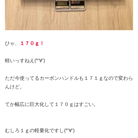
ひゃ、
１７０ｇ！
軽いっすねえ(*‘∀‘)
ただ今使ってるカーボンハンドルも１７１ｇなので変わら
んけど。
てか幅広に巨大化して１７０ｇはすごい。
むしろ１ｇの軽量化ですし(*‘∀‘)