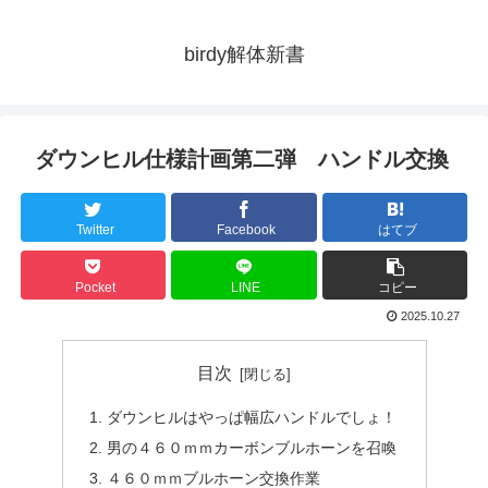
birdy解体新書
ダウンヒル仕様計画第二弾 ハンドル交換
Twitter
Facebook
はてブ
Pocket
LINE
コピー
2025.10.27
目次
ダウンヒルはやっぱ幅広ハンドルでしょ！
男の４６０ｍｍカーボンブルホーンを召喚
４６０ｍｍブルホーン交換作業