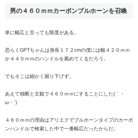
男の４６０ｍｍカーボンブルホーンを召喚
単に幅広と言っても限度がある。
恐らくGPTちゃんは身長１７２cmの僕には幅４２０ｍｍ
か４４０ｍｍのハンドルを薦めてくるだろう。
でもそこは細かく掘り下げず。
あえて独断と主観で４６０ｍｍにすることにした(｀・
ω・´)
４６０ｍｍの理由はアリエクでブルホーンタイプのカーボ
ンハンドルで検索した中で一番幅広だったからだ。